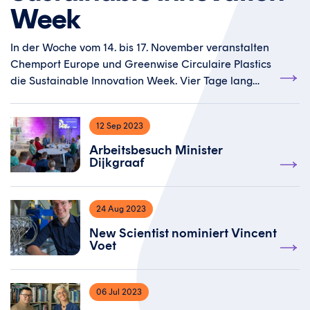
Week
In der Woche vom 14. bis 17. November veranstalten
Chemport Europe und Greenwise Circulaire Plastics
die Sustainable Innovation Week. Vier Tage lang
kommen Wissenschaftler:innen, Politiker:innen,
Unternehmer:innen, Start-ups und Studierende zu
12 Sep 2023
einem inspirierenden Programm zusammen. Sie
beschäftigen sich mit den Entwicklungen und
Arbeitsbesuch Minister
Dijkgraaf
Möglichkeiten in den Bereichen der grünen Chemie
und zirkulären Kunststoffe. In dieser Woche liegt der
Fokus auf Begegnungen, Innovationen und
24 Aug 2023
Wissensaustausch.
New Scientist nominiert Vincent
Voet
06 Jul 2023