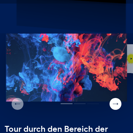
Vi
ab
Folie
orherige
Nächste
Folie
Tour durch den Bereich der