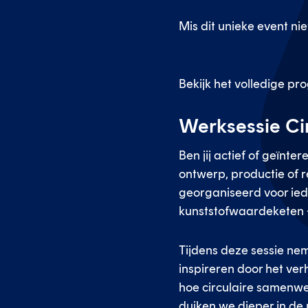
Mis dit unieke event n
Bekijk het volledige p
Werksessie Cir
Ben jij actief of geïnt
ontwerp, productie of r
georganiseerd voor iede
kunststofwaardeketen -
Tijdens deze sessie ne
inspireren door het verh
hoe circulaire samenwe
duiken we dieper in de 