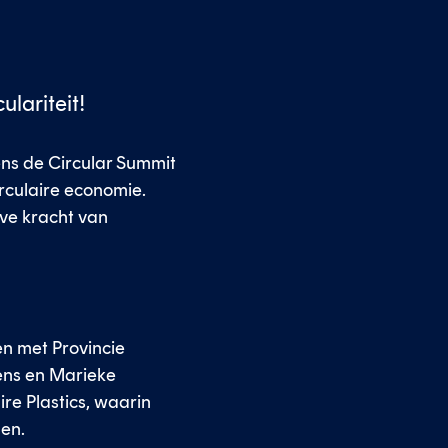
ulariteit!
dens de Circular Summit
irculaire economie.
eve kracht van
n met Provincie
gens en Marieke
re Plastics, waarin
en.