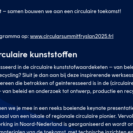
iet – samen bouwen we aan een circulaire toekomst!
rogramma op:
www.circularsummitfryslan2025.frl
culaire kunststoffen
eresseerd in de circulaire kunststofwaardeketen – van be
ecycling? Sluit je dan aan bij deze inspirerende werksess
reen die betrokken of geïnteresseerd is in de (circulair
 van beleid en onderzoek tot ontwerp, productie en rec
men we je mee in een reeks boeiende keynote presentatie
aal van een lokale of regionale circulaire pionier. Vervolg
rking in Noord-Nederland is georganiseerd en wordt ond
materialen van de toekomst, met technische inzichten en