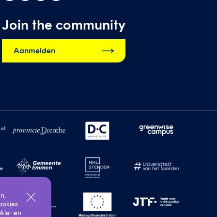
op
op
op
op
instagram
twitter
linkedin
facebook
Join the community
Aanmelden
n,
ookies
kie- en