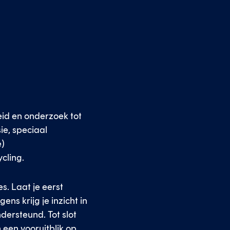
leid en onderzoek tot
ie, speciaal
e)
ycling.
s. Laat je eerst
ens krijg je inzicht in
ersteund. Tot slot
 een vooruitblik op