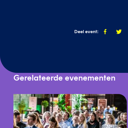
Deel
Deel
Deel event:
op
op
facebook
twitte
Gerelateerde evenementen