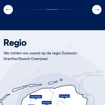
slide
orige
Volg
slide
Regio
We richten ons vooral op de regio Zuidoost-
Drenthe/Noord-Overijssel.