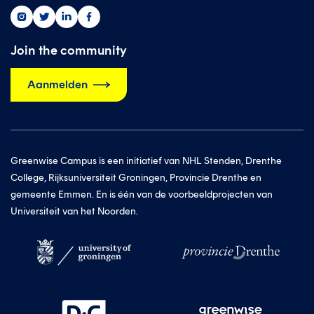
Greenwise
Greenwise
Greenwise
Greenwise
op
op
op
op
instagram
twitter
linkedin
facebook
Join the community
Aanmelden
Greenwise Campus is een initiatief van NHL Stenden, Drenthe
College, Rijksuniversiteit Groningen, Provincie Drenthe en
gemeente Emmen. En is één van de voorbeeldprojecten van
Universiteit van het Noorden.