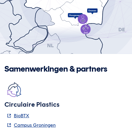
Welzijn,
Zorg &
Technologie
Slimme
Maak-
industrie
Samenwerkingen & partners
Circulaire Plastics
BioBTX
Campus Groningen