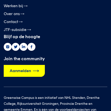
Werken bij
Over ons
Contact
JTF-subsidie
Blijf op de hoogte
Greenwise
Greenwise
Greenwise
Greenwise
op
op
op
op
instagram
twitter
linkedin
facebook
Join the community
Aanmelden
Greenwise Campus is een initiatief van NHL Stenden, Drenthe
College, Rijksuniversiteit Groningen, Provincie Drenthe en
gemeente Emmen. En is één van de voorbeeldprojecten van