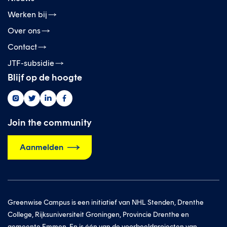
Werken bij
Over ons
Contact
JTF-subsidie
Blijf op de hoogte
Greenwise
Greenwise
Greenwise
Greenwise
op
op
op
op
instagram
twitter
linkedin
facebook
Join the community
Aanmelden
Greenwise Campus is een initiatief van NHL Stenden, Drenthe
College, Rijksuniversiteit Groningen, Provincie Drenthe en
gemeente Emmen. En is één van de voorbeeldprojecten van