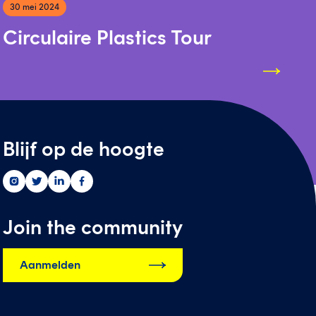
30 mei 2024
Circulaire Plastics Tour
Blijf op de hoogte
Greenwise
Greenwise
Greenwise
Greenwise
op
op
op
op
instagram
twitter
linkedin
facebook
Join the community
Aanmelden