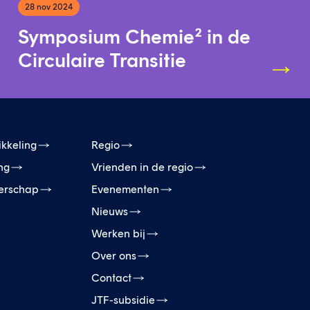
28 nov 2024
Symposium Chemie² in de
Circulaire Transitie
ikkeling
Regio
ing
Vrienden in de regio
erschap
Evenementen
Nieuws
Werken bij
Over ons
Contact
JTF-subsidie