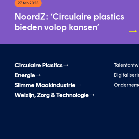
27 feb 2023
NoordZ: ‘Circulaire plastics
bieden volop kansen’
Circulaire Plastics
Talentontw
Energie
Digitaliser
Slimme Maakindustrie
Ondernem
Welzijn, Zorg & Technologie