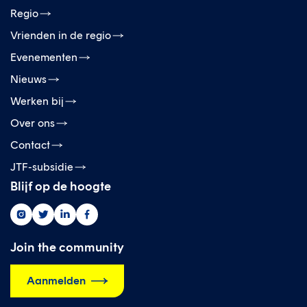
Regio
Vrienden in de regio
Evenementen
Nieuws
Werken bij
Over ons
Contact
JTF-subsidie
Blijf op de hoogte
Greenwise
Greenwise
Greenwise
Greenwise
op
op
op
op
instagram
twitter
linkedin
facebook
Join the community
Aanmelden