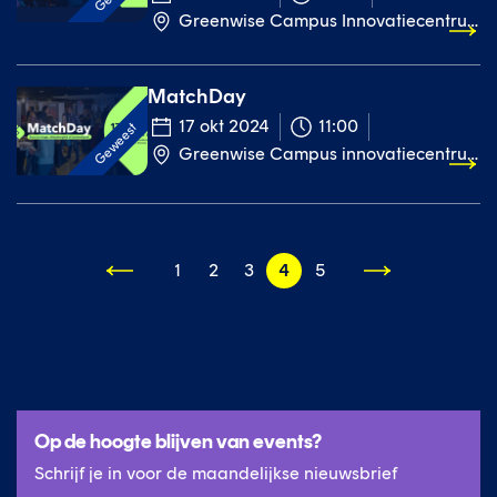
Greenwise Campus Innovatiecentrum, Eerste Bokslootweg 1, Emmen
MatchDay
17 okt 2024
11:00
Geweest
Greenwise Campus innovatiecentrum, Eerste Bokslootweg 1, Emmen
1
2
3
4
5
Volgende
pagina
Op de hoogte blijven van events?
Schrijf je in voor de maandelijkse nieuwsbrief