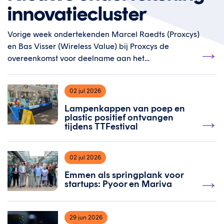
innovatiecluster
Vorige week ondertekenden Marcel Raedts (Proxcys)
en Bas Visser (Wireless Value) bij Proxcys de
overeenkomst voor deelname aan het
innovatiecluster in de regio Emmen, in navolging van
Fresenius Kabi en Menicon. Het innovatiecluster richt
02 jul 2026
zich op het thema Smart Sustainable Manufacturing.
Namens Greenwise Campus was Niek Wehkamp
Lampenkappen van poep en
plastic positief ontvangen
aanwezig bij dit moment.
tijdens TTFestival
02 jul 2026
Emmen als springplank voor
startups: Pyoor en Mariva
29 jun 2026