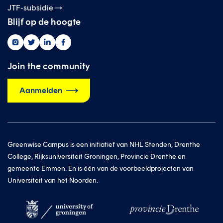
JTF-subsidie
Blijf op de hoogte
Greenwise
Greenwise
Greenwise
Greenwise
op
op
op
op
instagram
twitter
linkedin
facebook
Join the community
Aanmelden
Greenwise Campus is een initiatief van NHL Stenden, Drenthe
College, Rijksuniversiteit Groningen, Provincie Drenthe en
gemeente Emmen. En is één van de voorbeeldprojecten van
Universiteit van het Noorden.