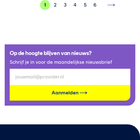
1
2
3
4
5
6
Volgende
pagina
Op de hoogte blijven van nieuws?
Schrijf je in voor de maandelijkse nieuwsbrief
Aanmelden